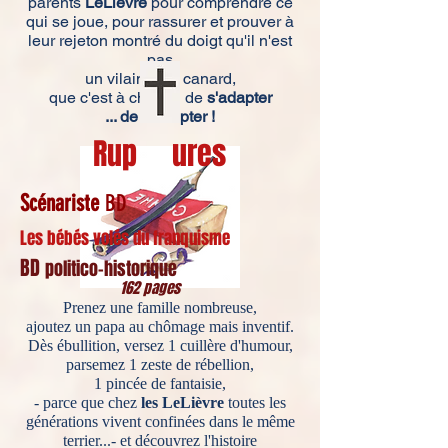
parents
LeLièvre
pour comprendre ce
qui se joue, pour rassurer et prouver à
leur rejeton montré du doigt qu'il n'est
pas
un vilain petit canard,
que c'est à chacun de
s'adapter
... de s'adopter !
Rup
ures
Scénariste
BD
Les bébés volés du franquisme
BD
politico-historique
162 pages
Prenez une famille nombreuse,
ajoutez un papa au chômage mais inventif.
Dès ébullition, versez 1 cuillère d'humour,
parsemez 1 zeste de rébellion,
1 pincée de fantaisie,
- parce que chez
les LeLièvre
toutes les
générations vivent confinées dans le même
terrier...- et découvrez l'histoire