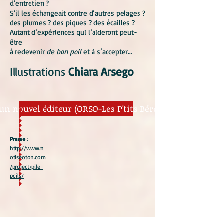
d’entretien ?
S’il les échangeait contre d’autres pelages ?
des plumes ? des piques ? des écailles ?
Autant d’expériences qui l’aideront peut-
être
à redevenir
de bon poil
et à s’accepter…
Illustrations
Chiara Arsego
'un nouvel éditeur (ORSO-Les P'tits Bérets ayant ferm
Presse
:
http://www.n
otiseoton.com
/project/pile-
poils/